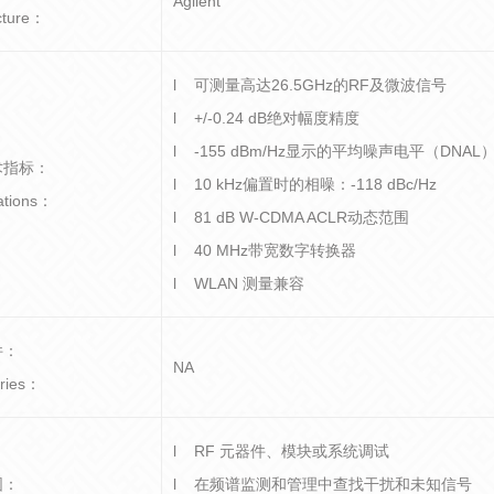
Agilent
cture：
l 可测量高达26.5GHz的RF及微波信号
l +/-0.24 dB绝对幅度精度
l -155 dBm/Hz显示的平均噪声电平（DNAL
术指标：
l 10 kHz偏置时的相噪：-118 dBc/Hz
cations：
l 81 dB W-CDMA ACLR动态范围
l 40 MHz带宽数字转换器
l WLAN 测量兼容
件：
NA
ries：
l RF 元器件、模块或系统调试
围：
l 在频谱监测和管理中查找干扰和未知信号