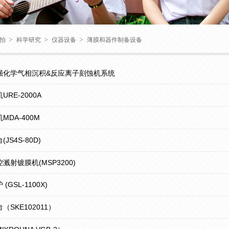
>
>
>
拍
科学研究
仪器设备
薄膜和器件制备设备
强化学气相沉积&反应离子刻蚀机系统
RE-2000A
MDA-400M
JS4S-80D)
溅射镀膜机(MSP3200)
(GSL-1100X)
（SKE102011）