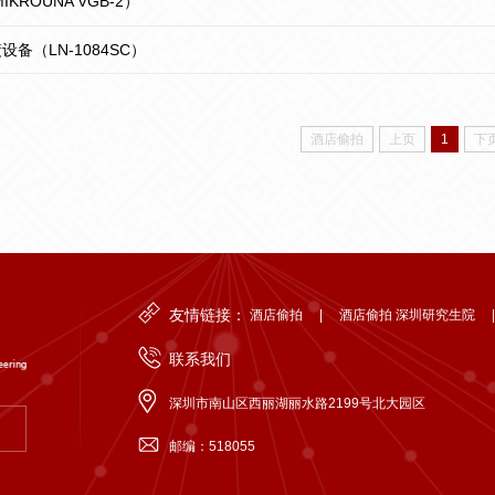
KROUNA VGB-2）
设备（LN-1084SC）
酒店偷拍
上页
1
下
友情链接：
酒店偷拍
|
酒店偷拍 深圳研究生院
联系我们
深圳市南山区西丽湖丽水路2199号北大园区
邮编：518055