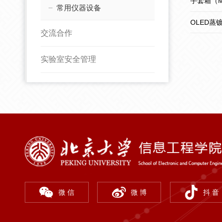
手套箱（MI
常用仪器设备
OLED蒸镀
交流合作
实验室安全管理
微 信
微 博
抖 音