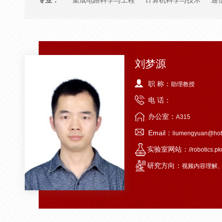
专业：
集成电路科学与工程
计算机科学与技术
通
刘梦源
职 称：
助理教授
电 话：
办公室：
A315
Email：
liumengyuan@hot
实验室网站：
//robotics.p
研究方向：
视频内容理解