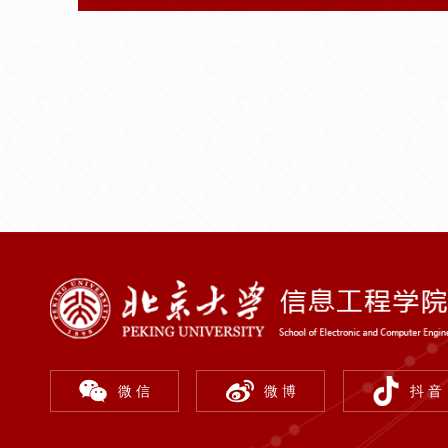
微 信
微 博
抖 音