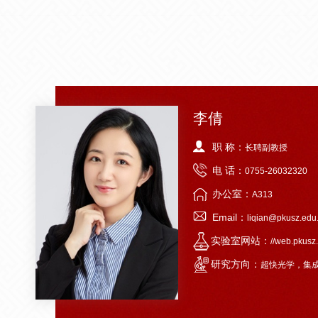
李倩
职 称：
长聘副教授
电 话：
0755-26032320
办公室：
A313
Email：
liqian@pkusz.edu
实验室网站：
//web.pkusz.
研究方向：
超快光学，集成