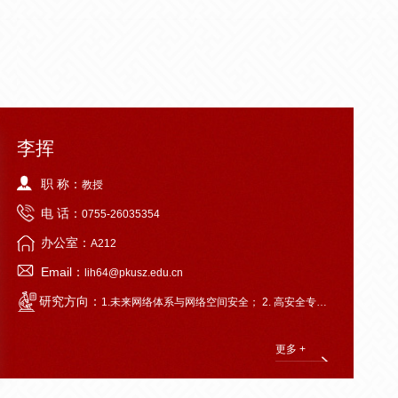
李挥
职 称：
教授
电 话：
0755-26035354
办公室：
A212
Email：
lih64@pkusz.edu.cn
研究方向：
1.未来网络体系与网络空间安全； 2. 高安全专网/车联网， 3.区块链技术与分布式存储 4.AI深度学习与网络安全分析 5.区块链与数字经济系统；6.各种TMT应用。
更多 +