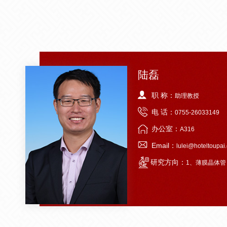
陆磊
职 称：
助理教授
电 话：
0755-26033149
办公室：
A316
Email：
lulei@hoteltoupai
研究方向：
1、薄膜晶体管；