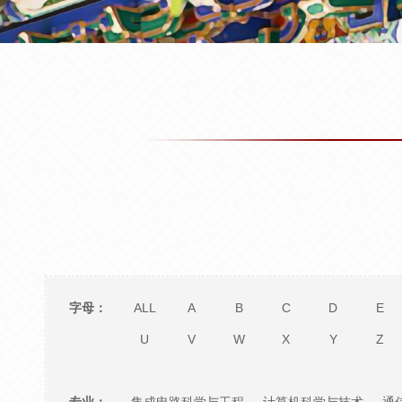
字母：
ALL
A
B
C
D
E
U
V
W
X
Y
Z