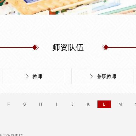
师资队伍
教师
兼职教师
F
G
H
I
J
K
L
M