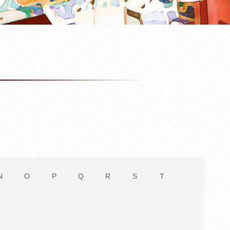
N
O
P
Q
R
S
T