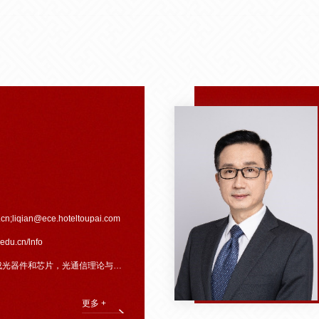
.cn
;
liqian@ece.hoteltoupai.com
edu.cn/lnfo
光器件和芯片，光通信理论与技术。
更多 +