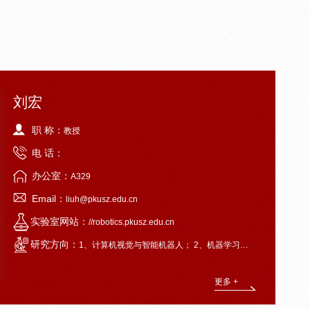
刘宏
职 称：
教授
电 话：
办公室：
A329
Email：
liuh@pkusz.edu.cn
实验室网站：
//robotics.pkusz.edu.cn
研究方向：
1、计算机视觉与智能机器人； 2、机器学习与智能人机交互。
更多 +