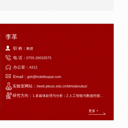
李革
职 称：
教授
电 话：
0755-26033575
办公室：
A312
Email：
geli@hoteltoupai.com
实验室网站：
//web.pkusz.edu.cn/ldm/aboutus/
研究方向：
1.多媒体处理与分析；2.人工智能与数据挖掘；3.信号处理与数字通讯等。
更多 +