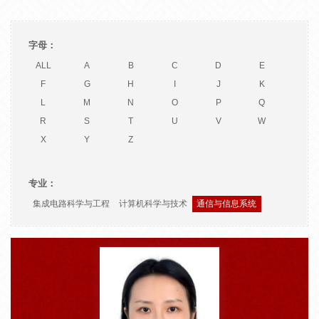
字母：
ALL
A
B
C
D
E
F
G
H
I
J
K
L
M
N
O
P
Q
R
S
T
U
V
W
X
Y
Z
专业：
集成电路科学与工程
计算机科学与技术
通信与信息系统