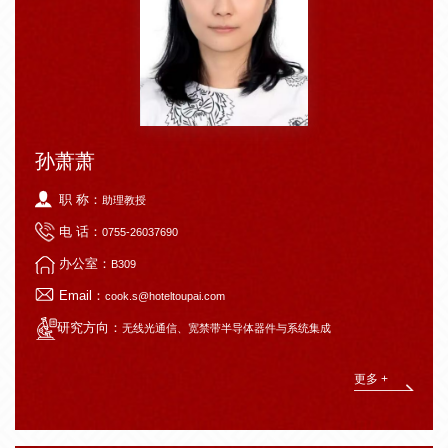
孙萧萧
职 称：
助理教授
电 话：
0755-26037690
办公室：
B309
Email：
cook.s@hoteltoupai.com
研究方向：
无线光通信、宽禁带半导体器件与系统集成
更多 +