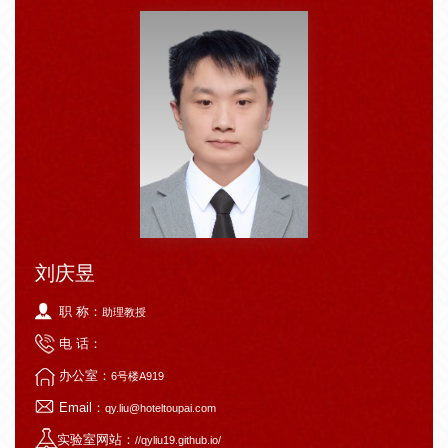
刘庆昱
职 称：
助理教授
电 话：
办公室：
6号楼A919
Email：
qy.liu@hoteltoupai.com
实验室网站：
//qyliu19.github.io/