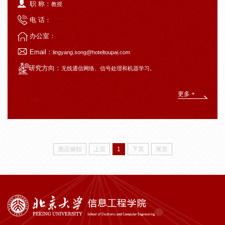
职 称：
教授
电 话：
办公室：
Email：
lingyang.song@hoteltoupai.com
研究方向：
无线通信网络、信号处理和机器学习。
更多 +
酒店偷拍
上页
1
下页
尾页