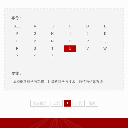
字母：
ALL
A
B
C
D
E
F
G
H
I
J
K
L
M
N
O
P
Q
R
S
T
U
V
W
X
Y
Z
专业：
集成电路科学与工程
计算机科学与技术
通信与信息系统
酒店偷拍
上页
1
下页
尾页